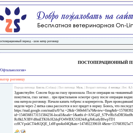
остоперационный период - шов натер роговицу
ПОСТОПЕРАЦИОННЫЙ ПЕ
и/Офтальмология»
натер роговицу
Порода питомца:
Бигль
(Собака) | Пол питомца:
Муж.
| Возраст питомца:
4 месяца
| Вес:
8,5
Здравствуйте. Совсем беда на глазу произошла. После операции на «вишневый 
помутнела, глаз загнил... при пристальном осмотре сразу после операции видне
она натерла роговицу. Начали капать тобрекс и корнерегель. Врач проводивши
недели через 2 нитка сама рассосется и все придет в норму. Боюсь, что послед
https://mail.google.com/mail/u/0/?ui =2&ik=560eb67a76&view=fimg&th=15768392 
id=1546568173151584256-local1&safe=1&attbi d=ANGjdJ_S7PvfRsSzDR56
Rc8kLN3BVd8mETKHcH2dsjFO4WBX51H24rKgJbKutlyBfwpTD1
cc0CVpxkCT4eKQQE_Lt0Fqm4io04Q&ats=147492239618 4&rm=157683925a7