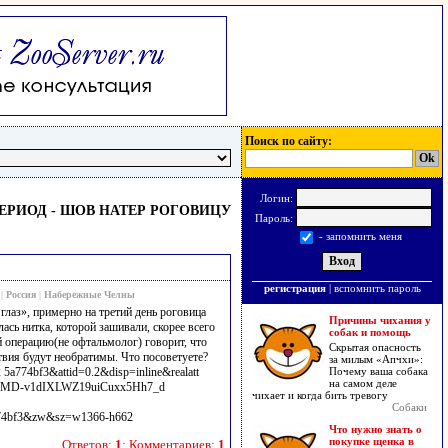
Поиск по сайту:
Логин:
РИОД - ШОВ НАТЕР РОГОВИЦУ
Пароль:
- запомнить меня
регистрация
|
вспомнить пароль
|
Россия
|
Набережные Челны
глаз», примерно на третий день роговица
Причины чихания у
лась нитка, которой зашивали, скорее всего
собак и помощь
й операцию(не офтальмолог) говорит, что
Скрытая опасность
ствия будут необратимы. Что посоветуете?
за милым «Апчхи»:
5a774bf3&attid=0.2&disp=inline&realatt
Почему ваша собака
на самом деле
m9bMD-v1dIXLWZ19uiCuxx5Hh7_d
чихает и когда бить тревогу
Собаки
74bf3&zw&sz=w1366-h662
Что нужно знать о
покупке щенка в
Ответов:
1
; Комментариев:
1