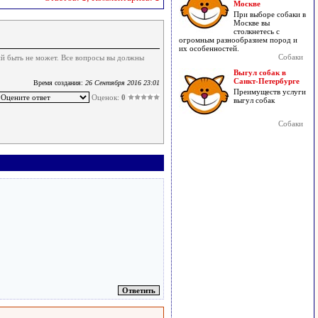
Москве
При выборе собаки в
Москве вы
столкнетесь с
огромным разнообразием пород и
их особенностей.
Собаки
ий быть не может. Все вопросы вы должны
Выгул собак в
Санкт-Петербурге
Время создания:
26 Сентября 2016 23:01
Преимуществ услуги
Оценок:
0
выгул собак
Собаки