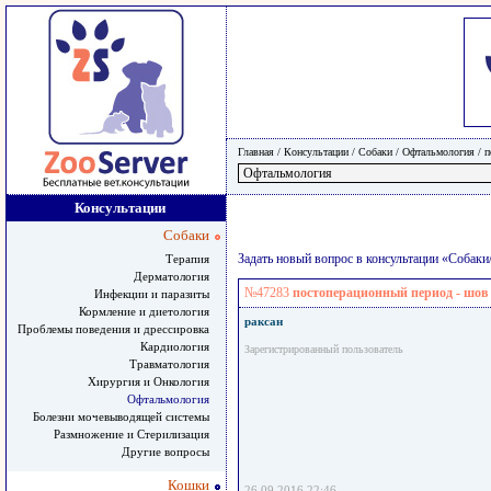
Главная
/ Консультации /
Собаки
/
Офтальмология
/
п
Консультации
Собаки
Задать новый вопрос в консультации «Собак
Терапия
Дерматология
№47283
постоперационный период - шов 
Инфекции и паразиты
Кормление и диетология
раксан
Проблемы поведения и дрессировка
Кардиология
Зарегистрированный пользователь
Травматология
Хирургия и Онкология
Офтальмология
Болезни мочевыводящей системы
Размножение и Стерилизация
Другие вопросы
Кошки
26.09.2016 22:46