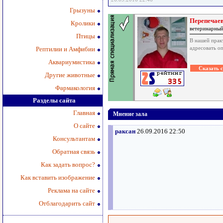
Грызуны
Перепечаев
Кролики
ветеринарный
Птицы
В нашей прак
адресовать оп
Рептилии и Амфибии
Аквариумистика
Другие животные
Фармакология
Разделы сайта
Главная
Мнение зала
О сайте
раксан
26.09.2016 22:50
Консультантам
Обратная связь
Как задать вопрос?
Как вставить изображение
Реклама на сайте
Отблагодарить сайт