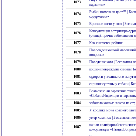
Опухла золотая рыбка | Бесп
1073
паразиты»
Рыбки поменяли цвет!!! | Бес
1074
содержании»
1075
Вросшие когти у кота | Беспл
Консультация ветеринара-дерм
1076
(отиты), прочие заболевания 
1077
Как считается рейтинг
Поврежден кошкой маленький 
1078
вопросы»
1079
Поведение кота | Бесплатная 
1080
кошкой повреждена синица | 
1081
судороги у волнистого попуга
1082
скрипят суставы у собаки | Б
Возможно ли заражение таксо
1083
«Собаки/Инфекции и паразит
1084
заболела кошка: ничего не ест
1085
У кролика моча красного цвет
1086
умер хомячок | Бесплатная к
нашли калифорнийского синего
1087
консультация «Птицы/Вопрос