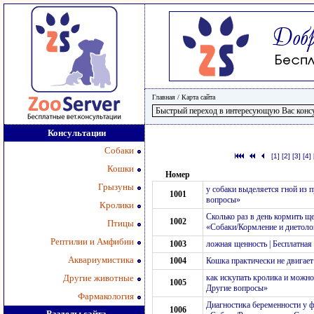
Главная
/
Карта сайта
Консультации
Собаки
[1]
[2]
[3]
[4]
Кошки
Номер
Грызуны
у собаки выделяется гной из 
1001
вопросы»
Кролики
Сколько раз в день кормить щ
1002
Птицы
«Собаки/Кормление и диетоло
Рептилии и Амфибии
1003
ложная щенность | Бесплатная
Аквариумистика
1004
Кошка практически не двигает
Другие животные
как искупать кролика и можно 
1005
Другие вопросы»
Фармакология
Диагностика беременности у ф
1006
Разделы сайта