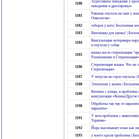
Агрессивное поведение у кро
1180
поведения и дрессировка»
Раковая опухоль на лапе у ко
1181
Онкология»
1182
себорея у кота | Бесплатная 
1183
Витомины для щенка! | Беспл
Консультация ветеринара-хиру
1184
и опухоли у собак
кошка после стерилизации "про
1185
Размножение и Стерилизация
Стерилизация кошки. Что же э
1186
Стерилизация»
1187
У попугая на горле опухоль |
1188
Элилепсия у кошек | Бесплат
Котенок с улицы, и проблемы 
1189
консультация «Кошки/Другие
Обработка чау-чау от паразит
1190
паразиты»
У кота проблемы с животом(вз
1191
Терапия»
1192
Йорк высовывает язык как зме
1193
у моего кроля проблемы | Бе