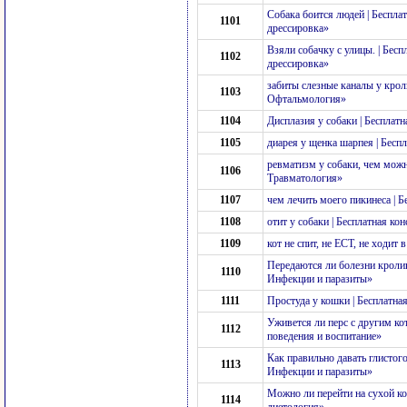
Собака боится людей | Беспла
1101
дрессировка»
Взяли собачку с улицы. | Бес
1102
дрессировка»
забиты слезные каналы у крол
1103
Офтальмология»
1104
Дисплазия у собаки | Бесплат
1105
диарея у щенка шарпея | Бесп
ревматизм у собаки, чем можн
1106
Травматология»
1107
чем лечить моего пикинеса | 
1108
отит у собаки | Бесплатная к
1109
кот не спит, не ЕСТ, не ходит 
Передаются ли болезни кролик
1110
Инфекции и паразиты»
1111
Простуда у кошки | Бесплатн
Уживется ли перс с другим к
1112
поведения и воспитание»
Как правильно давать глистого
1113
Инфекции и паразиты»
Можно ли перейти на сухой ко
1114