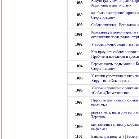
Какую траву нельзя давать кр
1088
Кормление и диетология»
как быть с кострацией кролик
1089
Стерилизация»
1090
Собака писается | Бесплатна
Консультация ветеринарного в
1091
осложнения после родов, стер
1092
У собаки ночью поднялась тем
Как приучить собаку опорожня
1093
Проблемы поведения и дресс
Беременность, роды кошки | 
1094
Стерилизация»
У кошки уплотнение в низу жи
1095
Хирургия и Онкология»
У собаки проблема с ранками 
1096
«Собаки/Дерматология»
Пироплазмоз у старой собаки 
1097
паразиты»
рвота у кота, ничего не ест и 
1098
Терапия»
как вылечить спайку у коровы
1099
на ферме»
1100
Бананы для попугая? | Беспла