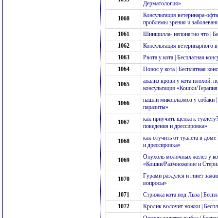
Дерматология»
Консультация ветеринара-офта
1060
проблемы зрения и заболевани
1061
Шиншилла- непонятно что | Б
1062
Консультация ветеринарного в
1063
Рвота у кота | Бесплатная ко
1064
Понос у кота | Бесплатная ко
анализ крови у кота плохой: п
1065
консультация «Кошки/Терапия
нашли микоплазмоз у собаки |
1066
паразиты»
как приучить щенка к туалету
1067
поведения и дрессировка»
как отучить от туалета в дом
1068
и дрессировка»
Опухоль молочных желез у кош
1069
«Кошки/Размножение и Стери
Гурами раздулся и гниет зажи
1070
вопросы»
1071
Стрижка кота под Льва | Бесп
1072
Кролик волочит ножки | Бесп