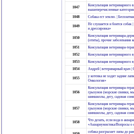
Консультация ветеринарного в
1047
вышеперечисленные категори
1048
Собака ест землю. | Бесплатн
Не слушается и боится собак 
1049
и дрессировка»
Консультация ветеринара-дерм
1050
(отиты), прочие заболевания 
1051
Консультация ветеринара-тера
1052
Консультация ветеринарного 
1053
Консультация ветеринарного в
1054
Андрей | ветеринарный врач |
у котенка не ходят задние ла
1055
Онкология»
Консультация ветеринара-терап
1056
грызунов (морские свинки, м
шиншиллы, дегу, садовая соня 
Консультация ветеринара-терап
1057
грызунов (морские свинки, м
шиншиллы, дегу, садовая соня 
Что делать, если вода в аквар
1058
«Аквариумистика/Вопросы о 
собака разгрызает лапы до ра
1059