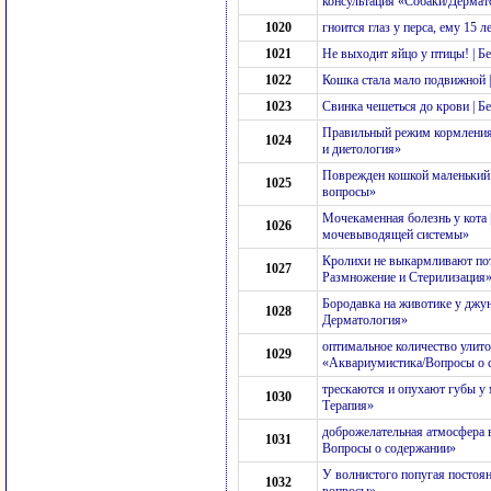
консультация «Собаки/Дермат
1020
гноится глаз у перса, ему 15
1021
Не выходит яйцо у птицы! | 
1022
Кошка стала мало подвижной 
1023
Свинка чешеться до крови | 
Правильный режим кормления 
1024
и диетология»
Поврежден кошкой маленький 
1025
вопросы»
Мочекаменная болезнь у кота 
1026
мочевыводящей системы»
Кролихи не выкармливают пот
1027
Размножение и Стерилизация
Бородавка на животике у джун
1028
Дерматология»
оптимальное количество улито
1029
«Аквариумистика/Вопросы о 
трескаются и опухают губы у 
1030
Терапия»
доброжелательная атмосфера в
1031
Вопросы о содержании»
У волнистого попугая постоян
1032