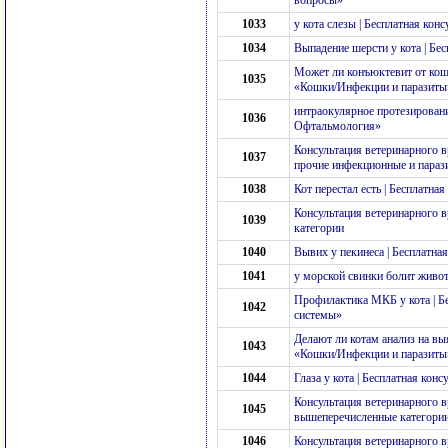
вопросы»
1033
у кота слезы | Бесплатная ко
1034
Выпадение шерсти у кота | Бе
Может ли конъюктевит от кошк
1035
«Кошки/Инфекции и паразиты
интраокулярное протезировани
1036
Офтальмология»
Консультация ветеринарного вр
1037
прочие инфекционные и парази
1038
Кот перестал есть | Бесплатна
Консультация ветеринарного 
1039
категории
1040
Вывих у пекинеса | Бесплатна
1041
у морской свинки болит живот
Профилактика МКБ у кота | Б
1042
системы»
Делают ли котам анализ на вы
1043
«Кошки/Инфекции и паразиты
1044
Глаза у кота | Бесплатная ко
Консультация ветеринарного в
1045
вышеперечисленные категори
1046
Консультация ветеринарного 