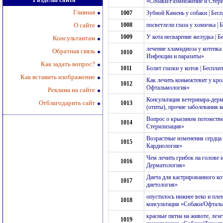
«Собаки/Размножение и Стер
Главная
1007
Зубной Камень у собаки | Бес
О сайте
1008
посветлели глаза у хомячка |
1009
У кота несварение желудка | 
Консультантам
лечение хламидиоза у котенка 
Обратная связь
1010
Инфекции и паразиты»
Как задать вопрос?
1011
Болят глазки у котов | Беспл
Как вставить изображение
Как лечить коньюктевит у кро
1012
Офтальмология»
Реклама на сайте
Консультация ветеринара-дерм
Отблагодарить сайт
1013
(отиты), прочие заболевания 
Вопрос о крысином потомстве
1014
Стерилизация»
Возрастные изменения сердца 
1015
Кардиология»
Чем лечить грибок на голове 
1016
Дерматология»
Диета для кастрированного ко
1017
диетология»
опустилось нижнее веко и плен
1018
консультация «Собаки/Офтал
красные пятна на животе, лезе
1019