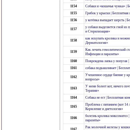
1154
Собаки и «кошачья чумка» | 
1155
Грибок у крыски | Бесплатна
1156
у котёнка выпадает шерсть | 
у собаки выделяется гной из 
1157
и Стерилизация»
как искупать кролика и можно 
1158
Дерматология»
Как лечить гемолитический ст
1159
Инфекции и паразиты»
1160
Повреждена лапка у попугая |
1161
собака подкашливает | Беспла
Учешенное сердце биение у кр
1162
вопросы»
У меня болеет кот, ничего поч
1163
Терапия»
1164
Собака не ест | Бесплатная ко
Проблема с питанием (кот 14 л
1165
Кормление и диетология»
болезнь кролика миксоматоз |
1166
паразиты»
Рак молочной железы у кошки
1167