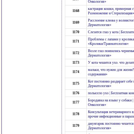
Онкология»
кастрация кошки, примерная с
1168
Размножение и Стерилизация
Расслоение клюва у волнистог
1169
Дерматология»
1170
Слезится глаз у кота | Беспл
Проблемы с лапами у кролика.
1171
«Кролики/Травматология»
Возле глаз появились чернень
1172
Дерматология»
1173
У кота чешится ухо. что дела
мальки, что нужно для жизни?
1174
содержании»
Кот постоянно раздирает себе
1175
Дерматология»
1176
полысело ухо | Бесплатная к
Бородавка на языке у собаки 
1177
Онкология»
Консультация ветеринарного вр
1178
прочие инфекционные и параз
джунгарик постоянно чешется 
1179
Дерматология»