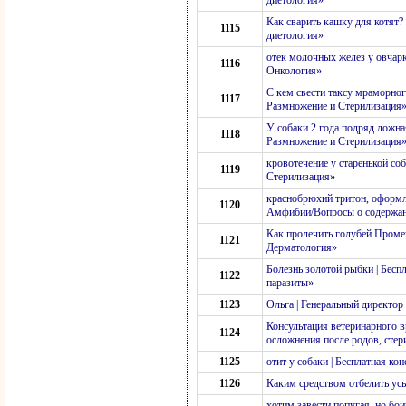
диетология»
Как сварить кашку для котят?
1115
диетология»
отек молочных желез у овчарк
1116
Онкология»
С кем свести таксу мраморног
1117
Размножение и Стерилизация
У собаки 2 года подряд ложна
1118
Размножение и Стерилизация
кровотечение у старенькой со
1119
Стерилизация»
краснобрюхий тритон, оформле
1120
Амфибии/Вопросы о содержа
Как пролечить голубей Промек
1121
Дерматология»
Болезнь золотой рыбки | Бес
1122
паразиты»
1123
Ольга | Генеральный директо
Консультация ветеринарного в
1124
осложнения после родов, стер
1125
отит у собаки | Бесплатная к
1126
Каким средством отбелить усы
хотим завести попугая, но бои