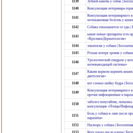
1139
Зубной камень у собак | Бесп
1140
Консультация ветеринара-терап
Консультация ветеринарного в
1141
мочекаменная болезнь у коше
1142
Собака отказывается от еды |
какие новые препараты есть п
1143
«Кролики/Дерматология»
1144
эпилепсия у собаки | Бесплат
1145
Резкая потеря зрения у собак
Урологический синдром у кота
1146
мочевыводящей системы»
Каким кормом кормить кошек?
1147
диетология»
1148
кот сломал шейку бедра | Бес
Консультация ветеринарного вр
1149
прочие инфекционные и параз
заболел попугайчик, попались
1150
консультация «Птицы/Инфекци
Боль у собаки в лапе после п
1151
паразиты»
1152
Насморк у собаки | Бесплатна
1153
Коту плохо после клеща | Бес