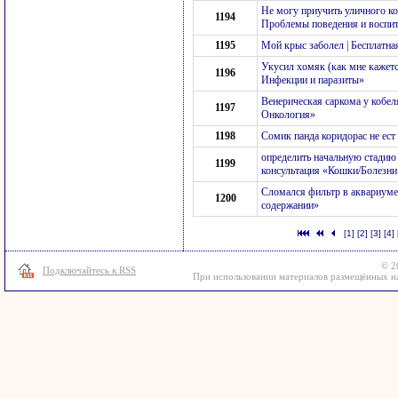
Не могу приучить уличного ко
1194
Проблемы поведения и воспи
1195
Мой крыс заболел | Бесплатна
Укусил хомяк (как мне кажетс
1196
Инфекции и паразиты»
Венерическая саркома у кобел
1197
Онкология»
1198
Сомик панда коридорас не ест
определить начальную стадию 
1199
консультация «Кошки/Болезн
Сломался фильтр в аквариуме
1200
содержании»
[1]
[2]
[3]
[4]
© 2
Подключайтесь к RSS
При использовании материалов размещённых на 