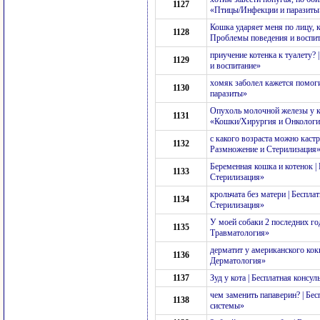
1127
«Птицы/Инфекции и паразиты
Кошка ударяет меня по лицу, к
1128
Проблемы поведения и воспи
приучение котенка к туалету?
1129
и воспитание»
хомяк заболел кажется помоги
1130
паразиты»
Опухоль молочной железы у ко
1131
«Кошки/Хирургия и Онколог
с какого возраста можно кастр
1132
Размножение и Стерилизация
Беременная кошка и котенок |
1133
Стерилизация»
крольчата без матери | Беспл
1134
Стерилизация»
У моей собаки 2 последних год
1135
Травматология»
дерматит у американского кок
1136
Дерматология»
1137
Зуд у кота | Бесплатная конс
чем заменить папаверин? | Б
1138
системы»