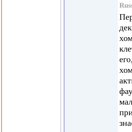
Rus
Пер
дек
хом
кле
его
хом
акт
фау
ма
при
зна