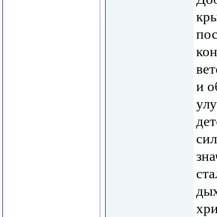
кры
пос
кон
вет
и о
улу
дет
сил
зна
ста
дых
хри