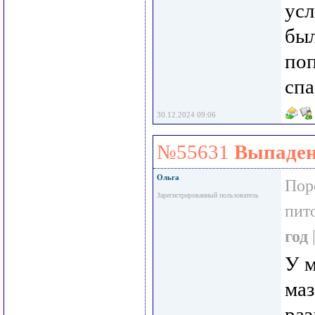
усл
был
поп
сп
30.12.2024 09:06
№55631
Выпаден
Ольга
Пор
Зарегистрированный пользователь
пит
год
У м
маз
раз