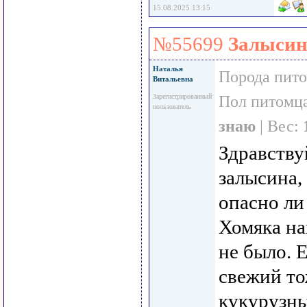
15.08.2025 13:15
№55699
Залысин
Наталья
Порода пит
Витальевна
Зарегистрированный
Пол питомц
пользователь
знаю
| Вес:
Здравству
залысина,
опасно ли
Хомяка на
не было. 
свежий то
кукурузны