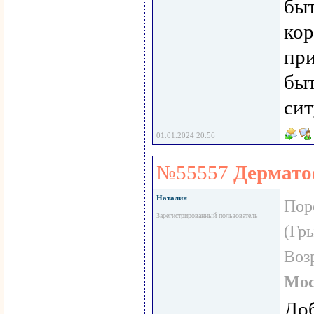
бы
кор
пр
быт
си
01.01.2024 20:56
№55557
Дермато
Наталия
Пор
Зарегистрированный пользователь
(Гр
Воз
Мос
Доб