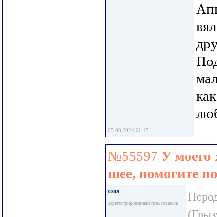
Апп
вял
дру
Под
мал
как
люб
05.08.2024 01:15
№55597
У моего
шее, помогите п
соня
Поро
Зарегистрированный пользователь
(Грыз