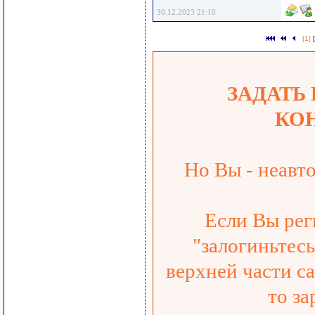
30.12.2023 21:10
[1]
ЗАДАТЬ
КО
Но Вы - неавт
Если Вы рег
"залогиньтесь
верхней части са
то за