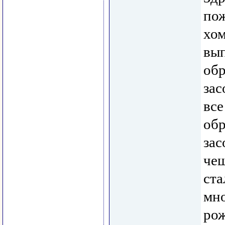
пож
хом
вып
обр
зас
все
обр
зас
чеш
ста
мно
рож