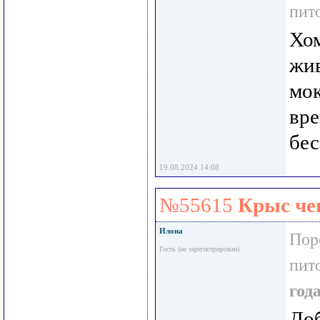
пит
Хом
жив
мок
вре
бес
19.08.2024 14:08
№55615
Крыс че
Илона
Пор
Гость (не зарегистрирован)
пит
год
Доб