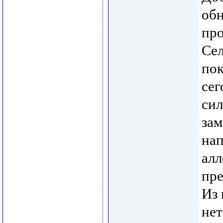
об
про
Сел
пок
сег
сил
зам
нап
алл
пре
Из 
нет