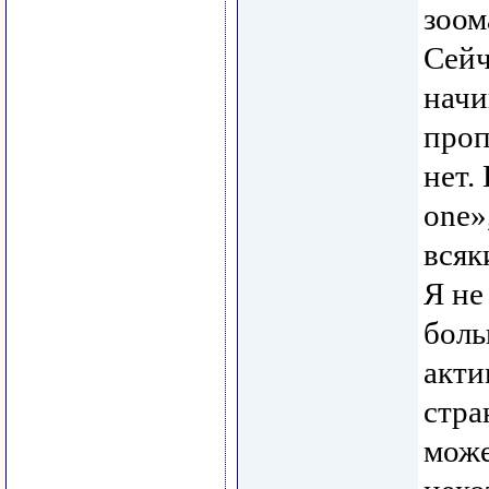
зоом
Сейч
начи
проп
нет.
one»
всяк
Я не
боль
акти
стра
може