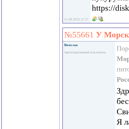
https://di
11.08.2025 21:57
№55661
У Морск
Вячеслав
Пор
Зарегистрированный пользователь
Мор
пит
Рос
Здр
бес
Сви
Я л