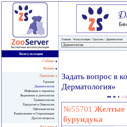
Главная
/ Консультации /
Грызуны
/
Дерматология
Консультации
Собаки
Кошки
Задать вопрос в к
Грызуны
Терапия
Дерматология»
Дерматология
Инфекции и паразиты
Кормление и диетология
[1]
Травматология
Хирургия и Онкология
№55701
Желтые 
Офтальмология
Размножение и Стерилизация
бурундука
Другие вопросы
Кролики