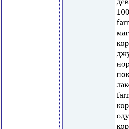
дев
100
far
маг
кор
джу
нор
пок
лак
far
кор
оду
кор