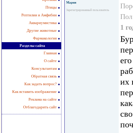
Мария
Пор
Птицы
Зарегистрированный пользователь
Рептилии и Амфибии
Пол
Аквариумистика
1 го
Другие животные
Бур
Фармакология
Разделы сайта
пер
Главная
его
О сайте
Консультантам
раб
Обратная связь
их 
Как задать вопрос?
пер
Как вставить изображение
Реклама на сайте
как
Отблагодарить сайт
сво
поч