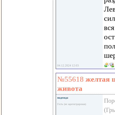
Ле
сил
вся
ост
пол
ше
04.12.2024 12:03
№55618
желтая ш
живота
надежда
Пор
Гость (не зарегистрирован)
(Гр