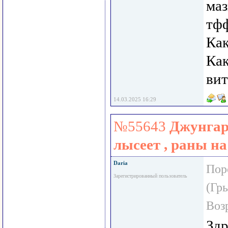
маз
тфф
Как
Как
вит
14.03.2025 16:29
№55643
Джунгар
лысеет , раны на
Daria
Пор
Зарегистрированный пользователь
(Гр
Воз
Здр