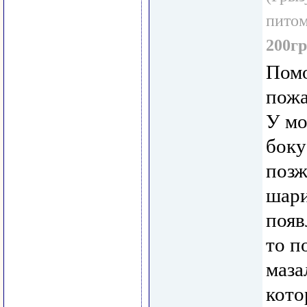
пито
200гр
Пом
пожа
У мо
боку
позж
шари
появ
то п
маза
кото