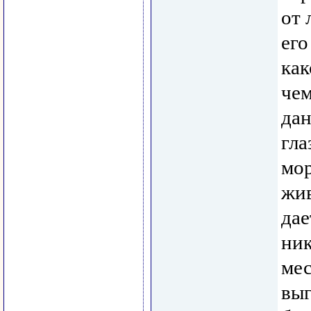
от 
его
как
чем
дан
гла
мор
жи
дае
ник
мес
вы