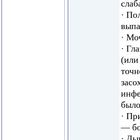
слаб
· По
выпа
· Мо
· Гл
(или
точн
засо
инфе
было
· Пр
— бо
· Ды