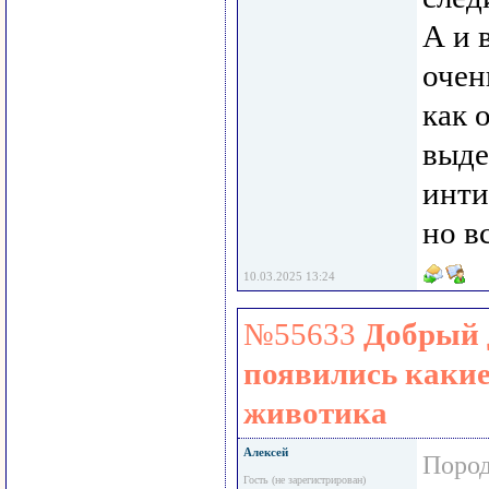
А и 
очен
как 
выде
инти
но в
10.03.2025 13:24
№55633
Добрый 
появились какие
животика
Алексей
Пород
Гость (не зарегистрирован)