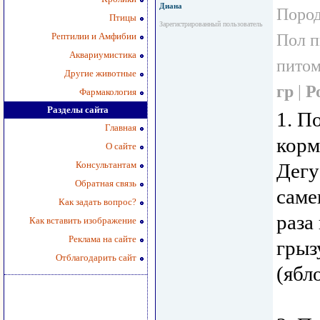
Диана
Пород
Птицы
Зарегистрированный пользователь
Рептилии и Амфибии
Пол 
Аквариумистика
пито
Другие животные
гр
|
Р
Фармакология
Разделы сайта
1. П
Главная
корм
О сайте
Консультантам
Дегу
Обратная связь
саме
Как задать вопрос?
раза
Как вставить изображение
Реклама на сайте
грыз
Отблагодарить сайт
(ябл