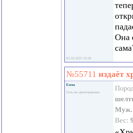
тепе
откр
пада
Она 
сама
03.10.2025 10:28
№55711
издаёт 
Елена
Пород
Гость (не зарегистрирован)
шелт
Муж.
Вес:
«Хрю