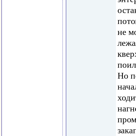
оста
пото
не м
лежа
квер
поил
Но п
нача
ходи
нагн
пром
зака