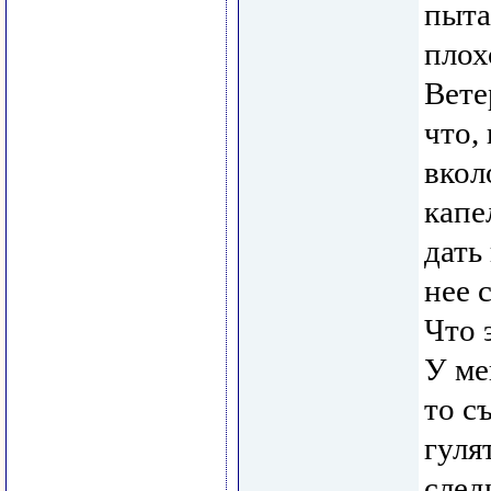
пыта
плох
Вете
что,
вкол
капе
дать
нее 
Что 
У ме
то с
гуля
след