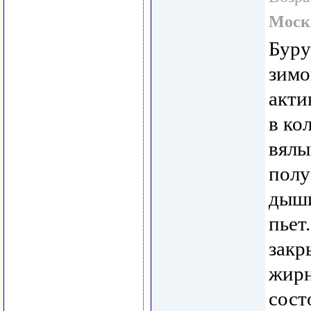
Моск
Буру
зимо
акти
в ко
вялы
полу
дыши
пьет
закр
жирн
сост