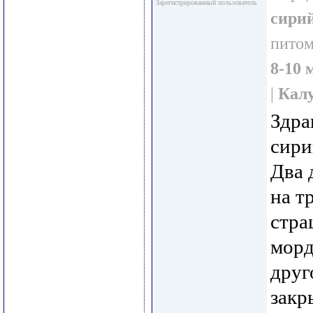
Зарегистрированный пользователь
сири
пито
8-10 
|
Кал
Здра
сири
Два 
на т
стра
морд
друг
закр