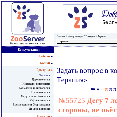
Главная
/ Консультации /
Грызуны
/
Терапия
Консультации
Собаки
Кошки
Задать вопрос в к
Грызуны
Терапия
Терапия»
Дерматология
Инфекции и паразиты
Кормление и диетология
[1]
[2]
[3]
Травматология
Хирургия и Онкология
№55725
Дегу 7 л
Офтальмология
Размножение и Стерилизация
стороны, не пьёт
Другие вопросы
Кролики