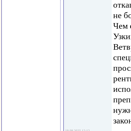
отка
не б
Чем 
Узки
Ветв
спец
прос
рент
испо
преп
нужн
зако
19.09.2025 12:12