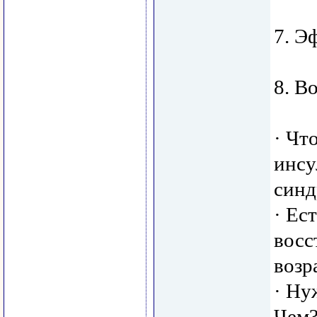
7. Э
8. В
· Чт
инсу
синд
· Ес
восс
возр
· Ну
Чем