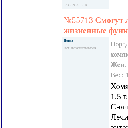
02.02.2026 12:40
№55713
Смогут л
жизненные функ
Ирина
Пород
Гость (не зарегистрирован)
хомя
Жен.
Вес:
Хомя
1,5 г
Снач
Лечи
энте