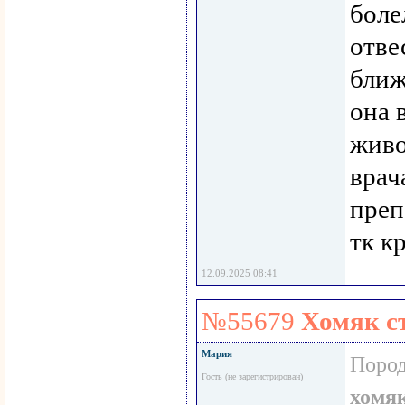
боле
отве
ближ
она 
живо
врач
преп
тк к
12.09.2025 08:41
№55679
Хомяк с
Мария
Пород
Гость (не зарегистрирован)
хомя