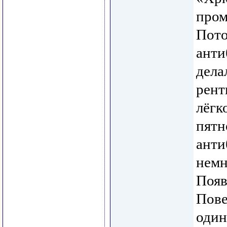
пром
Пото
анти
дела
рент
лёгк
пятн
анти
немн
Появ
Пове
один