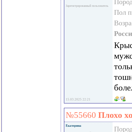
Пород
Зарегистрированный пользователь
Пол 
Возра
Росс
Крыс
мужс
толь
тошн
боле
15.03.2025 22:21
№55660
Плохо х
Екатерина
Пород