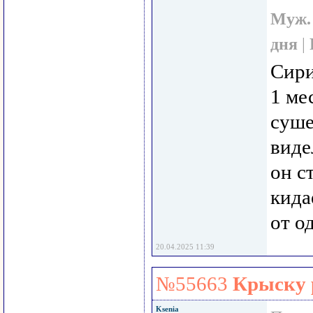
Муж.
дня
|
Сири
1 ме
суше
виде
он с
кида
от о
20.04.2025 11:39
№55663
Крыску 
Ksenia