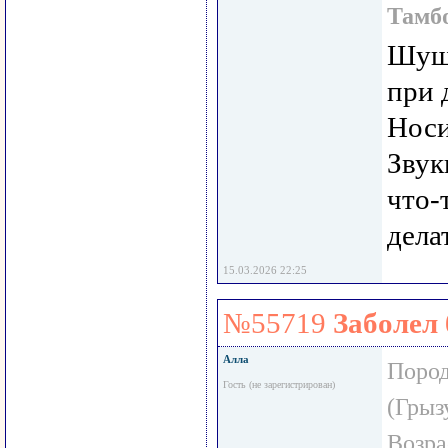
Тамб
Шуша
при 
Носи
Звук
что-
дела
15.03.2026 22:25
№55719
Заболел
Алла
Пород
Гость (не зарегистрирован)
(Грыз
Возра