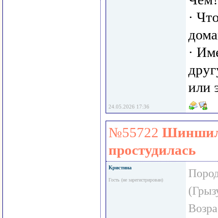
· Чт
дома
· Им
друг
или 
24.05.2026 17:36
№55722
Шиншил
простудилась
Кристина
Пород
Гость (не зарегистрирован)
(Грыз
Возра