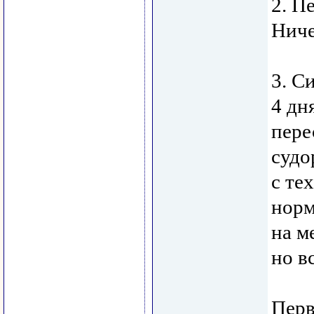
2. П
Ниче
3. С
4 дн
пере
судо
с те
норм
на м
но в
Перв