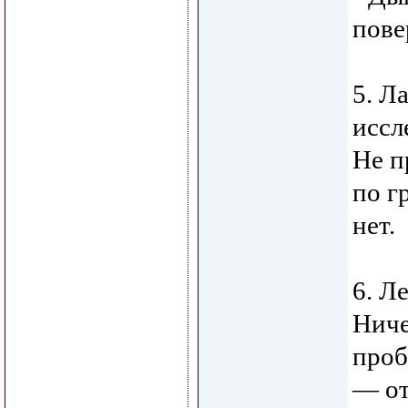
пове
5. Л
иссл
Не п
по г
нет.
6. Л
Ниче
проб
— от