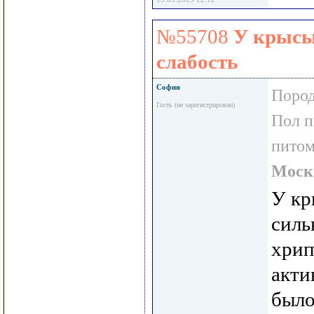
№55708
У крысы
слабость
София
Пород
Гость (не зарегистрирован)
Пол 
пито
Моск
У кр
силь
хрип
акти
было