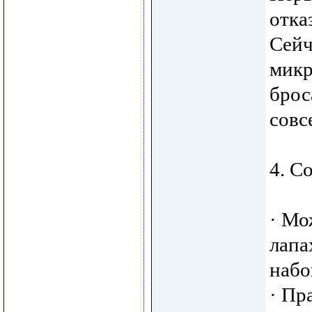
отка
Сейч
микр
брос
совс
4. С
· Мо
лапа
набо
· Пр